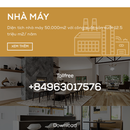
NHÀ MÁY
Diện tích nhà máy 50,000m2 với công suất sản xuất 12.5
triệu m2/ năm
XEM THÊM
Tollfree
+84963017576
Download