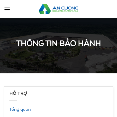
Chuyển
đến
nội
dung
THÔNG TIN BẢO HÀNH
HỖ TRỢ
Tổng quan