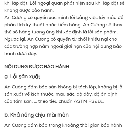
khi lắp đặt. Lỗi ngoại quan phát hiện sau khi lắp đặt sẽ
không được bảo hành.
An Cường có quyền xác minh lỗi bằng việc lấy mẫu để
phân tích kỹ thuật hoặc kiểm hàng. An Cường sẽ thay
thế số hàng tương ứng khi xác định là lỗi sản phẩm.
Ngược lại, An Cường có quyền từ chối khiếu nại cho
các trường hợp nằm ngoài giới hạn của nội dung bảo
hành dưới đây.
NỘI DUNG ĐƯỢC BẢO HÀNH
a. Lỗi sản xuất
An Cường đảm bảo sàn không bị tách lớp, không bị lỗi
sản xuất về kích thước, màu sắc, độ dày, độ ổn định
của tấm sàn, … theo tiêu chuẩn ASTM F3261.
b. Khả năng chịu mài mòn
An Cường đảm bảo trong khoảng thời gian bảo hành