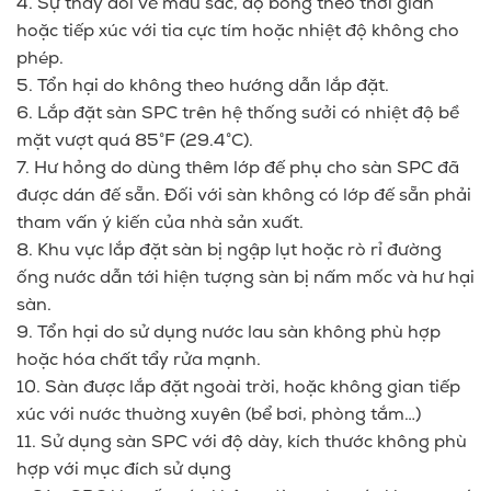
4. Sự thay đổi về màu sắc, độ bóng theo thời gian
hoặc tiếp xúc với tia cực tím hoặc nhiệt độ không cho
phép.
5. Tổn hại do không theo hướng dẫn lắp đặt.
6. Lắp đặt sàn SPC trên hệ thống sưởi có nhiệt độ bề
mặt vượt quá 85°F (29.4°C).
7. Hư hỏng do dùng thêm lớp đế phụ cho sàn SPC đã
được dán đế sẵn. Đối với sàn không có lớp đế sẵn phải
tham vấn ý kiến của nhà sản xuất.
8. Khu vực lắp đặt sàn bị ngập lụt hoặc rò rỉ đường
ống nước dẫn tới hiện tượng sàn bị nấm mốc và hư hại
sàn.
9. Tổn hại do sử dụng nước lau sàn không phù hợp
hoặc hóa chất tẩy rửa mạnh.
10. Sàn được lắp đặt ngoài trời, hoặc không gian tiếp
xúc với nước thuờng xuyên (bể bơi, phòng tắm…)
11. Sử dụng sàn SPC với độ dày, kích thước không phù
hợp với mục đích sử dụng