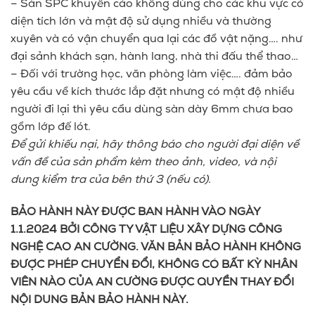
– Sàn SPC khuyến cáo không dùng cho các khu vực có
diện tích lớn và mật độ sử dụng nhiều và thường
xuyên và có vận chuyển qua lại các đồ vật nặng…. như
đại sảnh khách sạn, hành lang, nhà thi đấu thể thao…
– Đối với trường học, văn phòng làm việc…. đảm bảo
yêu cầu về kích thước lắp đặt nhưng có mật độ nhiều
người đi lại thì yêu cầu dùng sàn dày 6mm chưa bao
gồm lớp đế lót.
Để gửi khiếu nại, hãy thông báo cho người đại diện về
vấn đề của sản phẩm kèm theo ảnh, video, và nội
dung kiểm tra của bên thứ 3 (nếu có).
BẢO HÀNH NÀY ĐƯỢC BAN HÀNH VÀO NGÀY
1.1.2024 BỞI CÔNG TY VẬT LIỆU XÂY DỰNG CÔNG
NGHỆ CAO AN CƯỜNG. VĂN BẢN BẢO HÀNH KHÔNG
ĐƯỢC PHÉP CHUYỂN ĐỔI, KHÔNG CÓ BẤT KỲ NHÂN
VIÊN NÀO CỦA AN CƯỜNG ĐƯỢC QUYỀN THAY ĐỔI
NỘI DUNG BẢN BẢO HÀNH NÀY.