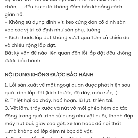
chắn, …. đều bị coi là không đảm bảo khoảng cách
giãn nở.
– Không sử dụng đinh vít, keo cứng dán cố định sàn
vào các vị trí cố định như sàn phụ, tường….
– Kích thước lắp đặt không vượt quá 10m cả chiều dài
và chiều rộng lắp đặt.
Bất kỳ vấn đề nào liên quan đến lỗi lắp đặt đều không
được bảo hành.
NỘI DUNG KHÔNG ĐƯỢC BẢO HÀNH
1. Lỗi sản xuất về mặt ngoại quan được phát hiện sau
quá trình lắp đặt (kích thước, độ dày, màu sắc,..)
2. Thiệt hại do cháy, hoả hoạn, lũ lụt, thiên tai.
3. Vết lõm, trầy xước và nứt vỡ mối ghép hèm do tác
động trong quá trình sử dụng như vật nuôi, thanh đập
máy hút bụi, giày cao gót, xe lăn hoặc đồ nội thất
….mà không có lớp đệm nỉ bọc đồ vật.