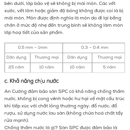
bên dưới, lớp bảo vệ sẽ không bị mài mòn. Các vết
xước, vết lõm hoặc giảm độ bóng không được coi là bị
mài mòn. Mòn được định nghĩa là mòn do đi lại bằng
chân ở mức độ nhẹ đến trung bình sẽ không làm mòn
lớp hoạ tiết của sản phẩm.
0.5 mm – 1mm
0.3 – 0.4 mm
Dân dụng
Thương mại
Dân dụng
Thương mại
25 năm
10 năm
10 năm
5 năm
c. Khả năng chịu nước
An Cường đảm bảo sàn SPC có khả năng chống thấm
nước, không bị cong vênh hoặc hư hại về mặt cấu trúc
khi tiếp xúc với chất lỏng thường ngày: đổ nước, đổ
rượu, sử dụng nước lau sàn (không chứa hoá chất tẩy
rửa mạnh).
Chống thấm nước là gì? Sàn SPC được đảm bảo là