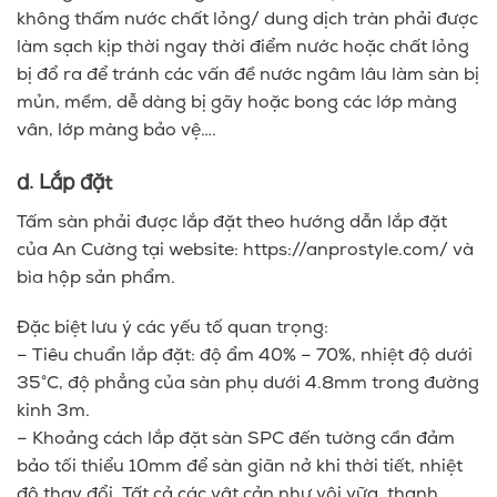
không thấm nước chất lỏng/ dung dịch tràn phải được
làm sạch kịp thời ngay thời điểm nước hoặc chất lỏng
bị đổ ra để tránh các vấn đề nước ngâm lâu làm sàn bị
mủn, mềm, dễ dàng bị gãy hoặc bong các lớp màng
vân, lớp màng bảo vệ….
d. Lắp đặt
Tấm sàn phải được lắp đặt theo hướng dẫn lắp đặt
của An Cường tại website: https://anprostyle.com/ và
bìa hộp sản phẩm.
Đặc biệt lưu ý các yếu tố quan trọng:
– Tiêu chuẩn lắp đặt: độ ẩm 40% – 70%, nhiệt độ dưới
35°C, độ phẳng của sàn phụ dưới 4.8mm trong đường
kinh 3m.
– Khoảng cách lắp đặt sàn SPC đến tường cần đảm
bảo tối thiểu 10mm để sàn giãn nở khi thời tiết, nhiệt
độ thay đổi. Tất cả các vật cản như vôi vữa, thanh