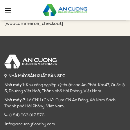
Chuyển
đến
nội
[woocommerce_checkout]
dung
NHÀ MÁY SẢN XUẤT SÀN SPC
Nhà máy 1
: Khu công nghiệp kỹ thuật cao An Phát, Km47, Quốc lộ
5, Phường Việt Hoà, Thành phố Hải Phòng, Việt Nam.
Nhà máy 2
: Lô CN11+CN12, Cụm CN An Đồng, Xã Nam Sách,
Thành phố Hải Phòng, Việt Nam.
(+84) 963 017 576
info@ancuongflooring.com