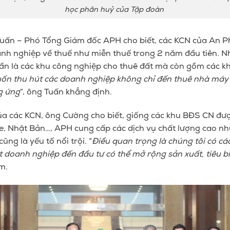
học phân huỷ của Tập đoàn
ấn – Phó Tổng Giám đốc APH cho biết, các KCN của An P
anh nghiệp về thuế như miễn thuế trong 2 năm đầu tiên. 
ần là
các khu
công nghiệp cho thuê đất
mà còn gồm các khu
uốn
thu hút các doanh nghiệp không chỉ đến thuê nhà máy 
g ứng
”, ông Tuấn khẳng định.
a các KCN, ông Cường cho biết, giống các khu BĐS CN được
, Nhật Bản…, APH cung cấp các dịch vụ chất lượng cao như
ũng là yếu tố nổi trội. “
Điều quan trọng là chúng tôi có c
 doanh nghiệp đến đầu tư có thể mở rộng sản xuất, tiêu bi
êm.