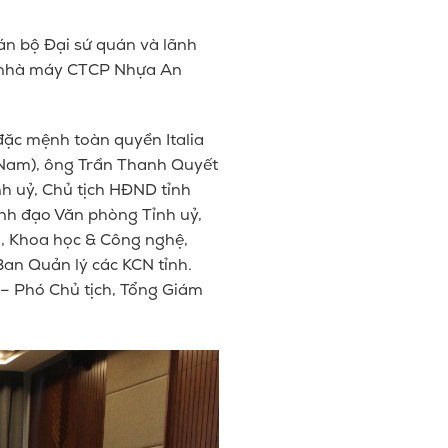
n bộ Đại sứ quán
và lãnh
ại nhà máy CTCP Nhựa An
 đặc mệnh toàn quyền Italia
 Nam)
, ông Trần Thanh Quyết
h uỷ, Chủ tịch HĐND tỉnh
ãnh đạo Văn phòng Tỉnh uỷ,
, Khoa học & Công nghệ,
Ban Quản lý các KCN tỉnh.
– Phó Chủ tịch, Tổng Giám