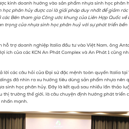
 lược kinh doanh hướng vào sản phẩm nhựa sinh học phân 
nh học phân hủy được coi là giải pháp duy nhất để giảm rác 
6 các Bên tham gia Công ước khung của Liên Hợp Quốc về b
n trọng của nhựa sinh học phân huỷ với sự phát triển bền
 hỗ trợ doanh nghiệp Italia đầu tư vào Việt Nam, ông An
 lợi ích của các KCN An Phát Complex và An Phát 1 cũng nh
ả lời các câu hỏi của Đại sứ đặc mệnh toàn quyền Italia tạ
dings đã nhìn ra xu
hướng
tiêu
dùng sản phẩm nhựa
nên
q
a sinh học phân hủy. Đây là kết quả sau nhiều lần thảo luậ
ểu thị trường thế giới, là câu chuyện định hướng phát triể
g nhấn mạnh.