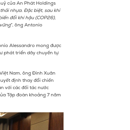
huỷ của An Phát Holdings
thải nhựa. Đặc biệt, sau khi
iến đổi khí hậu (COP26),
 vững
”, ông Antonio
tonio Alessandro mong được
ư phát triển dây chuyền tự
i Việt Nam, ông Đinh Xuân
uyết định thay đổi chiến
n với các đối tác nước
n của Tập đoàn khoảng 7 năm