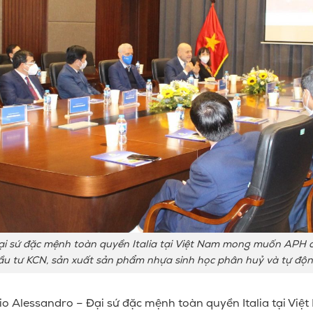
i sứ đặc mệnh toàn quyền Italia tại Việt Nam mong muốn APH ch
đầu tư KCN, sản xuất sản phẩm nhựa sinh học phân huỷ và tự độ
io Alessandro – Đại sứ đặc mệnh toàn quyền Italia tại Việt