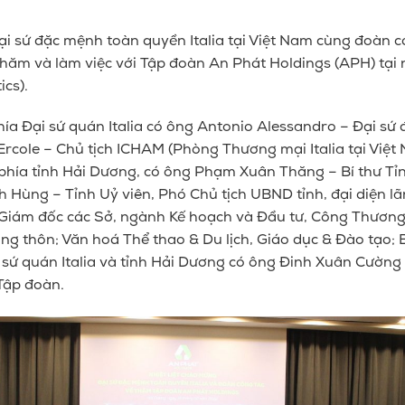
ại sứ đặc
mệnh toàn quyền
Italia tại Việt Nam
cùng đoàn cá
thăm và làm việc với Tập đoàn An Phát Holdings (APH) t
ics).
hía Đại sứ quán
Italia có ông Antonio Alessandro – Đại sứ
’Ercole – Chủ tịch ICHAM
(Phòng Thương mại Italia tại Việt
hía tỉnh Hải Dương, có ông Phạm Xuân Thăng – Bí thư Tỉn
Hùng – Tỉnh Uỷ viên, Phó Chủ tịch UBND tỉnh, đại diện l
iám đốc các Sở, ngành Kế hoạch và Đầu tư, Công Thương
ng thôn; Văn hoá Thể thao & Du lịch, Giáo dục & Đào tạo; 
 sứ quán Italia
và tỉnh Hải Dương có ông Đinh Xuân Cường
Tập đoàn.