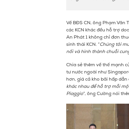
Về BĐS CN, ông Phạm Văn Tu
các KCN khác đều hỗ trợ do
An Phát 1 không chỉ đơn
thu
sinh thái KCN. “
Chúng tôi m
nối và hình thành chuỗi cun
Chia sẻ thêm về thế mạnh củ
tư nước ngoài như Singapore
hơn, giá cả kho bãi hấp dẫn c
khác nhau để hỗ trợ mỗi một
Piaggio
”, ông Cường nói th