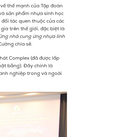
ẻ về thế mạnh của Tập đoàn
 và sản phẩm nhựa sinh học
 đối tác quen thuộc của các
a trên thế giới, đặc biệt là
hững nhà cung ứng nhựa linh
 Cường chia sẻ.
hát Complex (đ
ã được lấp
mặt bằng
). Đây chính là
oanh nghiệp trong và ngoài