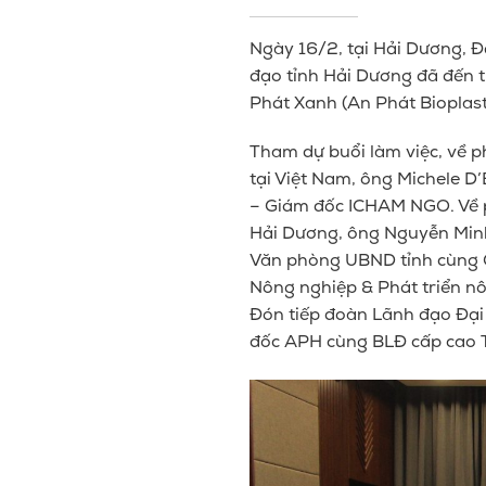
Ngày 16/2, tại Hải Dương, Đ
đạo
tỉnh Hải Dương đã đến 
Phát Xanh (An Phát Bioplast
Tham dự buổi làm việc, về p
tại Việt Nam, ông Michele D
– Giám đốc ICHAM NGO. Về p
Hải Dương, ông Nguyễn Minh 
Văn phòng UBND tỉnh cùng G
Nông nghiệp & Phát triển nô
Đón tiếp đoàn Lãnh đạo
Đại
đốc APH cùng BLĐ
cấp cao 