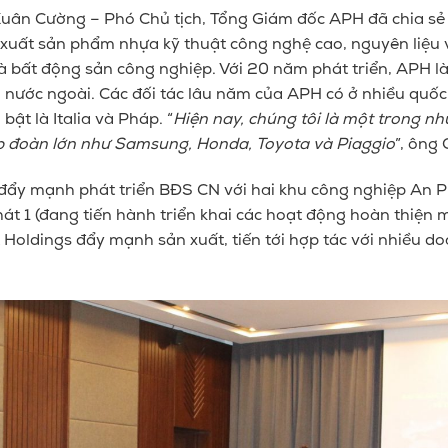
 Xuân Cường – Phó Chủ tịch, Tổng Giám đốc APH đã chia s
 xuất sản phẩm nhựa kỹ thuật công nghệ cao, nguyên liệu
và bất động sản công nghiệp. Với 20 năm phát triển, APH là
ước ngoài. Các đối tác lâu năm của APH có ở nhiều quốc gi
 bật là Italia và Pháp.
“
H
iện nay
,
chúng tôi là một trong n
ập đoàn lớn như Samsung, Honda, Toyota và Piaggio
”, ông
đẩy mạnh phát triển BĐS CN với hai khu công nghiệp An P
át 1 (đang tiến hành triển
khai các hoạt động hoàn thiện 
oldings đẩy mạnh sản xuất, tiến tới hợp tác với nhiều d