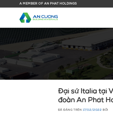
Chuyển
A MEMBER OF AN PHAT HOLDINGS
đến
nội
dung
Đại sứ Italia tại
đoàn An Phát H
ĐÃ ĐĂNG TRÊN
17/02/2022
BỞI