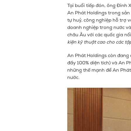
Tại buổi tiếp đón, ông Đinh
An Phát Holdings trong sản
tự huỷ, công nghiệp hỗ trợ 
doanh nghiệp trong nước và n
châu Âu với các quốc gia nổi
kiện kỹ thuật cao cho các t
An Phát Holdings còn đang 
đầy 100% diện tích
) và An Ph
những thế mạnh để An Phát H
nước.