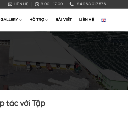
LIÊN HỆ
8:00 - 17:00
+84 963 017 576
GALLERY
HỖ TRỢ
BÀI VIẾT
LIÊN HỆ
p tác với Tập