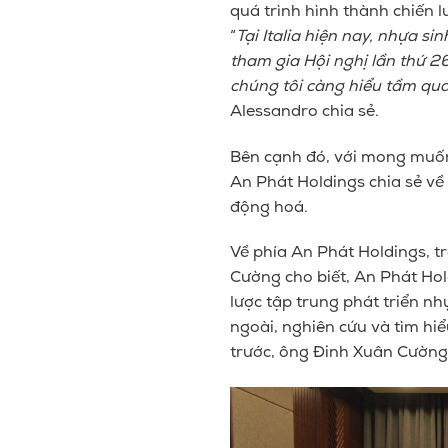
quá trình hình thành chiến
“
Tại Italia hiện nay, nhựa si
tham gia Hội nghị lần thứ 2
chúng tôi càng hiểu tầm qua
Alessandro chia sẻ.
Bên cạnh đó, với mong muốn
An Phát Holdings chia sẻ về
động hoá.
Về phía An Phát Holdings, tr
Cường cho biết, An Phát Hol
lược tập
trung phát triển
nhự
ngoài, nghiên cứu và tìm hi
trước, ông Đinh Xuân Cườn