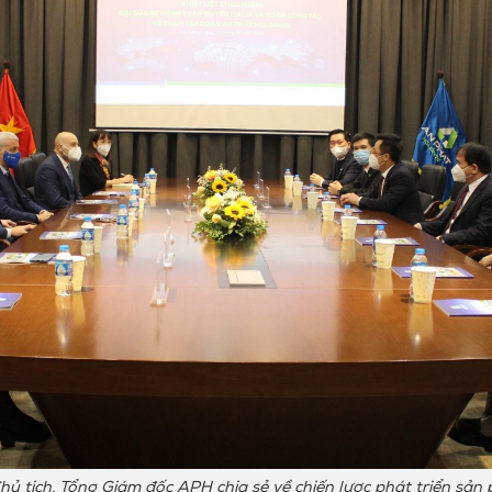
 tịch, Tổng Giám đốc APH chia sẻ về chiến lược phát triển sản