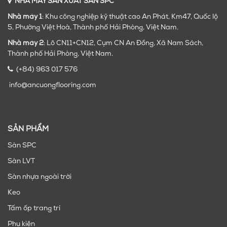
NHÀ MÁY SẢN XUẤT SÀN SPC
Nhà máy 1
: Khu công nghiệp kỹ thuật cao An Phát, Km47, Quốc lộ
5, Phường Việt Hoà, Thành phố Hải Phòng, Việt Nam.
Nhà máy 2
: Lô CN11+CN12, Cụm CN An Đồng, Xã Nam Sách,
Thành phố Hải Phòng, Việt Nam.
(+84) 963 017 576
info@ancuongflooring.com
SẢN PHẨM
Sàn SPC
Sàn LVT
Sàn nhựa ngoài trời
Keo
Tấm ốp trang trí
Phụ kiện