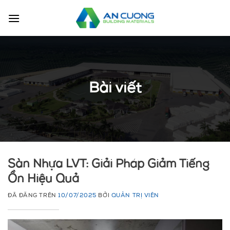
Chuyển
đến
nội
dung
Bài viết
Sàn Nhựa LVT: Giải Pháp Giảm Tiếng
Ồn Hiệu Quả
ĐÃ ĐĂNG TRÊN
10/07/2025
BỞI
QUẢN TRỊ VIÊN