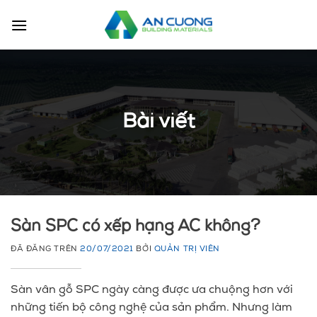
Chuyển
đến
nội
dung
Bài viết
Sàn SPC có xếp hạng AC không?
ĐÃ ĐĂNG TRÊN
20/07/2021
BỞI
QUẢN TRỊ VIÊN
Sàn vân gỗ SPC ngày càng được ưa chuộng hơn với
những tiến bộ công nghệ của sản phẩm. Nhưng làm