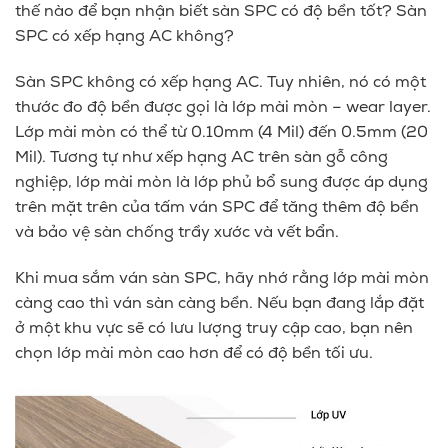
thế nào để bạn nhận biết sàn SPC có độ bền tốt? Sàn
SPC có xếp hạng AC không?
Sàn SPC không có xếp hạng AC. Tuy nhiên, nó có một
thước đo độ bền được gọi là lớp mài mòn – wear layer.
Lớp mài mòn có thể từ 0.10mm (4 Mil) đến 0.5mm (20
Mil). Tương tự như xếp hạng AC trên sàn gỗ công
nghiệp, lớp mài mòn là lớp phủ bổ sung được áp dụng
trên mặt trên của tấm ván SPC để tăng thêm độ bền
và bảo vệ sàn chống trầy xước và vết bẩn.
Khi mua sắm ván sàn SPC, hãy nhớ rằng lớp mài mòn
càng cao thì ván sàn càng bền. Nếu bạn đang lắp đặt
ở một khu vực sẽ có lưu lượng truy cập cao, bạn nên
chọn lớp mài mòn cao hơn để có độ bền tối ưu.